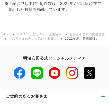
※
上記お申し出(苦情)件数は、2023年7月31日現在で
集計した数値を掲載しています。
TOP
サステイナビリティ・企業情報
お客さま志向の業務運営
「お客さまの声」を活かす取組み
2022年度「苦情情報」
明治安田公式ソーシャルメディア
ご契約のあるお客さま