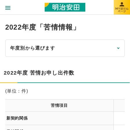
2022年度「苦情情報」
年度別から選びます
2022年度 苦情お申し出件数
(単位：件)
苦情項目
新契約関係