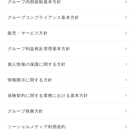
グループ内部統制基本方針
グループコンプライアンス基本方針
販売・サービス方針
グループ利益相反管理基本方針
個人情報の保護に関する方針
情報開示に関する方針
保険契約に関する業務における基本方針
グループ税務方針
ソーシャルメディア利用規約