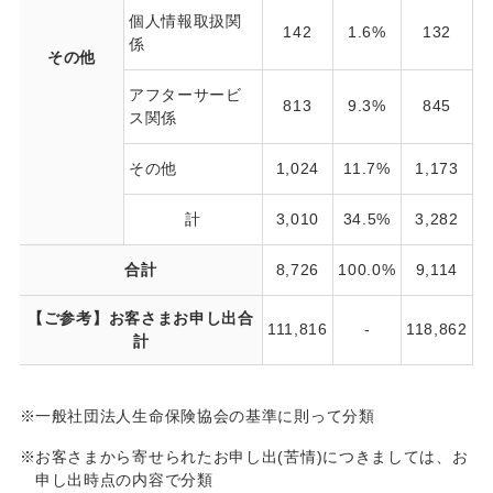
個人情報取扱関
142
1.6%
132
係
その他
アフターサービ
813
9.3%
845
ス関係
その他
1,024
11.7%
1,173
1
計
3,010
34.5%
3,282
3
合計
8,726
100.0%
9,114
1
【ご参考】お客さまお申し出合
111,816
-
118,862
計
※
一般社団法人生命保険協会の基準に則って分類
※
お客さまから寄せられたお申し出(苦情)につきましては、お
申し出時点の内容で分類