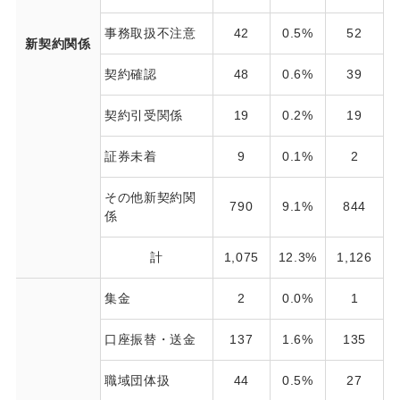
事務取扱不注意
42
0.5%
52
新契約関係
契約確認
48
0.6%
39
契約引受関係
19
0.2%
19
証券未着
9
0.1%
2
その他新契約関
790
9.1%
844
係
計
1,075
12.3%
1,126
1
集金
2
0.0%
1
口座振替・送金
137
1.6%
135
職域団体扱
44
0.5%
27