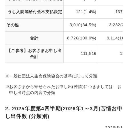
うち入院等給付金不支払決定
121(1.4%)
137(1
その他
3,010(34.5%)
3,282(36
合計
8,726(100.0%)
9,114(100
【ご参考】お客さまお申し出
111,816
118
合計
※
一般社団法人生命保険協会の基準に則って分類
※
お客さまから寄せられたお申し出(苦情)につきましては、お
申し出時点の内容で分類
2. 2025年度第4四半期(2026年1～3月)苦情お申
し出件数 (分類別)
2026/5/1