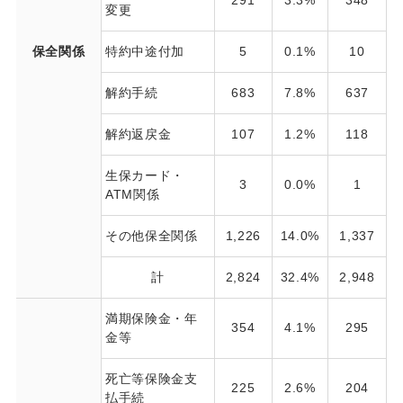
変更
保全関係
特約中途付加
5
0.1%
10
解約手続
683
7.8%
637
解約返戻金
107
1.2%
118
生保カード・
3
0.0%
1
ATM関係
その他保全関係
1,226
14.0%
1,337
1
計
2,824
32.4%
2,948
3
満期保険金・年
354
4.1%
295
金等
死亡等保険金支
225
2.6%
204
払手続