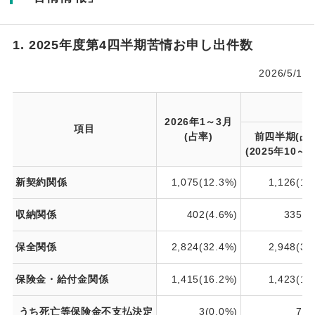
1. 2025年度第4四半期苦情お申し出件数
2026/5/1
2026年1～3月
項目
(占率)
前四半期(占
(2025年10～1
新契約関係
1,075(12.3%)
1,126(12
収納関係
402(4.6%)
335(3
保全関係
2,824(32.4%)
2,948(32
保険金・給付金関係
1,415(16.2%)
1,423(15
うち死亡等保険金不支払決定
3(0.0%)
7(0