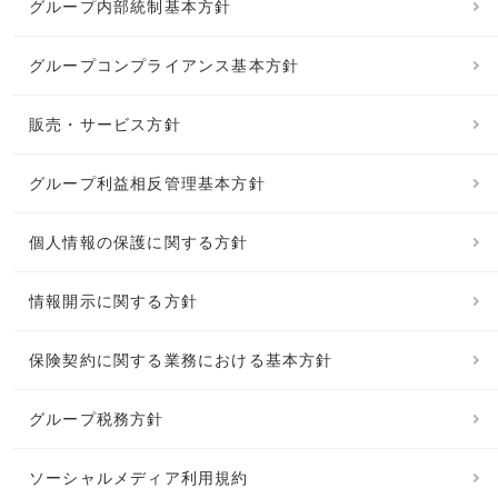
グループ内部統制基本方針
グループコンプライアンス基本方針
販売・サービス方針
グループ利益相反管理基本方針
個人情報の保護に関する方針
情報開示に関する方針
保険契約に関する業務における基本方針
グループ税務方針
ソーシャルメディア利用規約