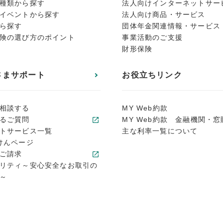
種類から探す
法人向けインターネットサー
イベントから探す
法人向け商品・サービス
ら探す
団体年金関連情報・サービス
険の選び方のポイント
事業活動のご支援
財形保険
さまサポート
お役立ちリンク
相談する
MY Web約款
るご質問
MY Web約款 金融機関・窓
トサービス一覧
主な利率一覧について
けんページ
ご請求
リティ～安心安全なお取引の
～