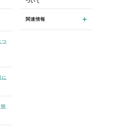
ついて
関連情報
につ
資に
「明