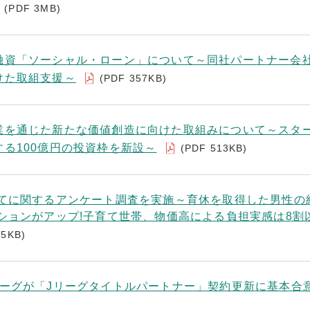
(PDF 3MB)
融資「ソーシャル・ローン」について～同社パートナー会
けた取組支援～
(PDF 357KB)
業を通じた新たな価値創造に向けた取組みについて～スタ
る100億円の投資枠を新設～
(PDF 513KB)
育てに関するアンケート調査を実施～育休を取得した男性の
ションがアップ!子育て世帯、物価高による負担実感は8割
05KB)
リーグが「Jリーグタイトルパートナー」契約更新に基本合