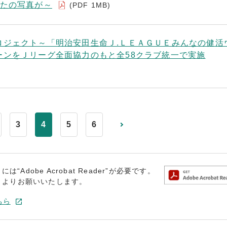
なたの写真が～
(PDF 1MB)
ロジェクト～「明治安田生命Ｊ.ＬＥＡＧＵＥみんなの健活
ーンをＪリーグ全面協力のもと全58クラブ統一で実施
3
4
5
6
dobe Acrobat Reader”が必要です。
トよりお願いいたします。
ちら