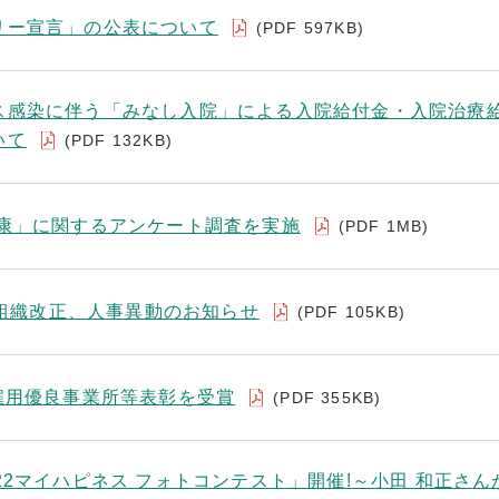
リー宣言」の公表について
(PDF 597KB)
ス感染に伴う「みなし入院」による入院給付金・入院治療
いて
(PDF 132KB)
健康」に関するアンケート調査を実施
(PDF 1MB)
日付組織改正、人事異動のお知らせ
(PDF 105KB)
雇用優良事業所等表彰を受賞
(PDF 355KB)
22マイハピネス フォトコンテスト」開催!～小田 和正さん