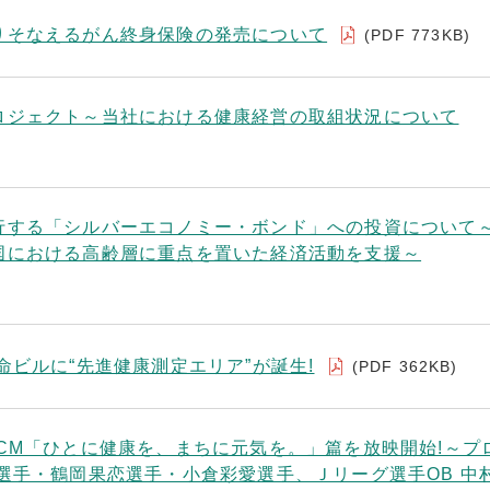
りそなえるがん終身保険の発売について
(PDF 773KB)
ロジェクト～当社における健康経営の取組状況について
行する「シルバーエコノミー・ボンド」への投資について
国における高齢層に重点を置いた経済活動を支援～
命ビルに“先進健康測定エリア”が誕生!
(PDF 362KB)
CM「ひとに健康を、まちに元気を。」篇を放映開始!～プ
選手・鶴岡果恋選手・小倉彩愛選手、Ｊリーグ選手OB 中