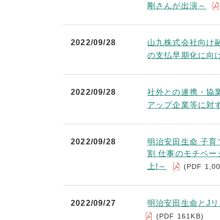
剛さんが出演～
2022/09/28
山九株式会社向け
の支払早期化に向
2022/09/28
社外との連携・協
アップ企業等に対す
2022/09/28
明治安田生命 子
割 仕事のモチベー
上!～
(PDF 1,0
2022/09/27
明治安田生命とJ
(PDF 161KB)