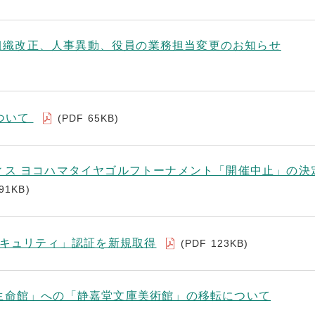
付 組織改正、人事異動、役員の業務担当変更のお知らせ
ついて
(PDF 65KB)
ィス ヨコハマタイヤゴルフトーナメント「開催中止」の決
91KB)
セキュリティ」認証を新規取得
(PDF 123KB)
生命館」への「静嘉堂文庫美術館」の移転について