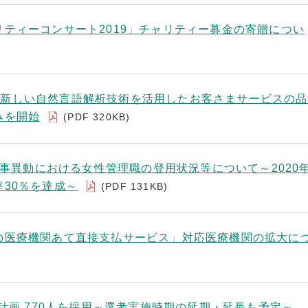
ティーコンサート2019」チャリティー募金の寄贈につい
)
on」の新しい自然言語解析技術を活用したお客さまサービスの
みを開始
(PDF 320KB)
付人事異動における女性管理職の登用状況等について～2020年
30％を達成～
(PDF 131KB)
の医療機関あて直接支払サービス」対応医療機関の拡大に
)
用計画 770人を採用～選考実施時期の延期・延長も予定～