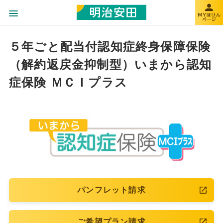
５年ごと配当付認知症終身保障保険
（解約返戻金抑制型）いまから認知
症保険 ＭＣＩプラス
パンフレット請求
ご希望プラン請求