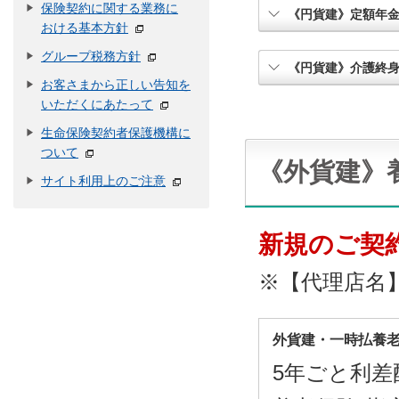
保険契約に関する業務に
《円貨建》定額年
おける基本方針
グループ税務方針
《円貨建》介護終
お客さまから正しい告知を
いただくにあたって
生命保険契約者保護機構に
ついて
《外貨建》
サイト利用上のご注意
新規のご契
※【代理店名
外貨建・一時払養
5年ごと利差