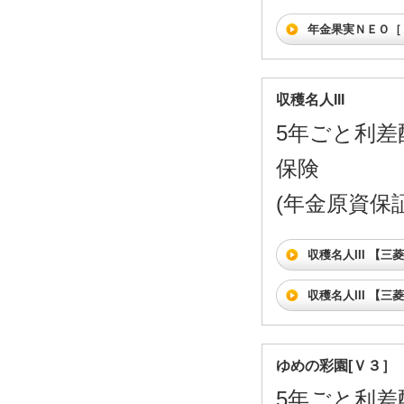
年金果実ＮＥＯ［
収穫名人III
5年ごと利差
保険
(年金原資保証
収穫名人III 【
収穫名人III 【
ゆめの彩園[Ｖ３］
5年ごと利差