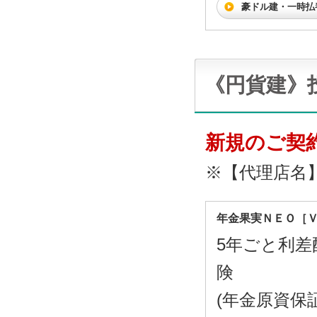
豪ドル建・一時払
《円貨建》
新規のご契
※【代理店名
年金果実ＮＥＯ［
5年ごと利差
険
(年金原資保証