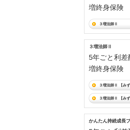
増終身保険
３増法師Ⅱ
３増法師Ⅱ
5年ごと利差
増終身保険
３増法師Ⅱ 【み
３増法師Ⅱ 【み
かんたん持続成長