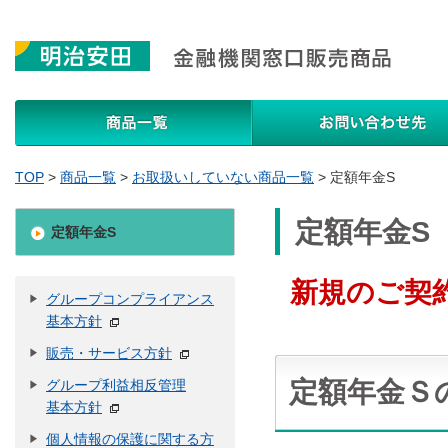
商品一覧
TOP
>
商品一覧
>
お取扱いしていない商品一覧
>
定額年金S
定額年金S
定額年金S
新規のご契
グループコンプライアンス
基本方針
販売・サービス方針
定額年金Ｓ
グループ利益相反管理
基本方針
個人情報の保護に関する方