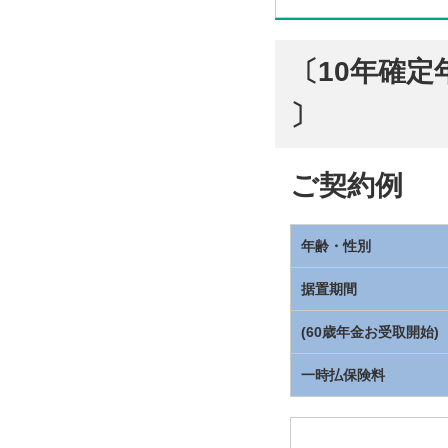
〔10年確定
〕
ご契約例
年齢・性別
据置期間
(60歳年金お受取開始)
一時払保険料