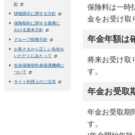
針
保険料は一時
情報開示に関する方針
金をお受け取
保険契約に関する業務に
おける基本方針
年金年額は
グループ税務方針
お客さまから正しい告知を
いただくにあたって
将来お受け取
生命保険契約者保護機構に
す。
ついて
サイト利用上のご注意
年金お受取
年金お受取期間
す。