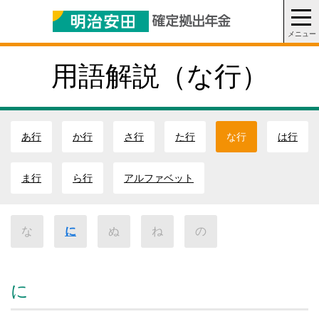
用語解説
（な行）
あ行
か行
さ行
た行
な行
は行
ま行
ら行
アルファベット
な
に
ぬ
ね
の
に