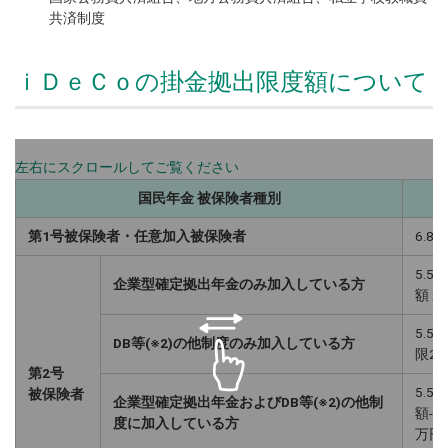
共済制度
ｉＤｅＣｏの掛金拠出限度額について
国民年金 被保険者種別
第1号被保険者・任意加入被保険者
6.8
5.
企業型確定拠出年金のみ加入している方
額 
5.5
DB等(※2)の他制度のみ加入している方
限2
第2号
5.
被保険者
企業型確定拠出年金およびDB等(※2)の他制
額-
度に加入している方
万円