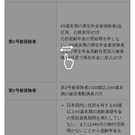
65歳未満の厚生年金被保険者(会
社員、公務員等)の方
公的老齢年金の受給権を有しな
第2号被保険者
い、70歳未満の厚生年金被保険者
および厚生年金高齢任意加入被保
険者(任意で厚生年金に加入)の方
第2号被保険者の20歳以上60歳未
第3号被保険者
満の被扶養配偶者の方
日本国内に住所を有する60歳
以上65歳未満の老齢基礎年金
の受給資格期間を満たしてい
ない、または480月の納付済期
間がないことから老齢年金を