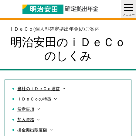
ｉＤｅＣｏ(個人型確定拠出年金)のご案内
明治安田の
ｉＤｅＣｏ
のしくみ
当社のｉＤｅＣｏ運営
ｉＤｅＣｏの特徴
留意事項
加入資格
掛金拠出限度額