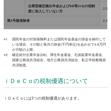
企業型確定拠出年金およびDB等(※2)の他制
2.3
度に加入していない方
第3号被保険者
2.3
※1
国民年金の付加保険料または国民年金基金の掛金を納付して
いる場合、その額と毎月の掛金(千円単位)をあわせて6.8万円
が月額の上限。
※2
確定給付企業年金(DB)、厚生年金基金、石炭鉱業年金基金、
国家公務員共済組合、地方公務員共済組合、私立学校教職員
共済制度。
ｉＤｅＣｏの税制優遇について
ｉＤｅＣｏには3つの税制優遇があります。