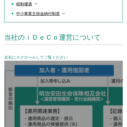
税制優遇
中小事業主掛金納付制度
当社のｉＤｅＣｏ運営について