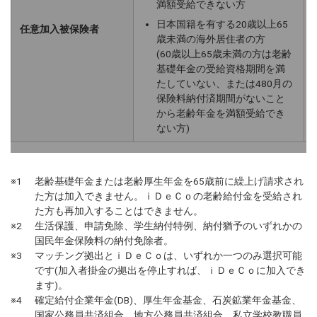
満額受給できない方
日本国籍を有する20歳以上65
任意加入被保険者
歳未満の海外居住者の方
(60歳以上65歳未満の方は老齢
基礎年金の受給資格期間を満
たしていない、または480月の
保険料納付済期間がないこと
から老齢年金を満額受給でき
ない方)
※1
老齢基礎年金または老齢厚生年金を65歳前に繰上げ請求され
た方は加入できません。ｉＤｅＣｏの老齢給付金を受給され
た方も再加入することはできません。
※2
生活保護、申請免除、学生納付特例、納付猶予のいずれかの
国民年金保険料の納付免除者。
※3
マッチング拠出とｉＤｅＣｏは、いずれか一つのみ選択可能
です(加入者掛金の拠出を停止すれば、ｉＤｅＣｏに加入でき
ます)。
※4
確定給付企業年金(DB)、厚生年金基金、石炭鉱業年金基金、
国家公務員共済組合、地方公務員共済組合、私立学校教職員