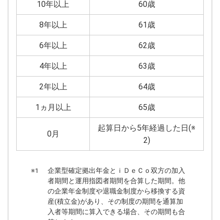
10年以上
60歳
8年以上
61歳
6年以上
62歳
4年以上
63歳
2年以上
64歳
1ヵ月以上
65歳
起算日から5年経過した日(※
0月
2)
※1
企業型確定拠出年金とｉＤｅＣｏ双方の加入
者期間と運用指図者期間を合算した期間。他
の企業年金制度や退職金制度から移換する資
産(積立金)があり、その制度の期間を通算加
入者等期間に算入できる場合、その期間も合