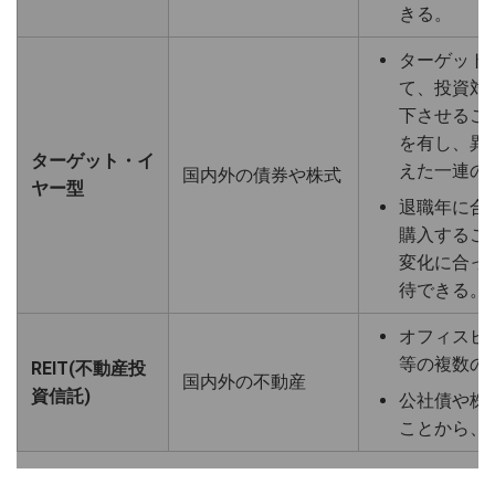
きる。
ターゲット
て、投資対
下させるこ
を有し、異
ターゲット・イ
えた一連の
国内外の債券や株式
ヤー型
退職年に合
購入するこ
変化に合っ
待できる。
オフィスビ
等の複数の
REIT(不動産投
国内外の不動産
資信託)
公社債や株
ことから、