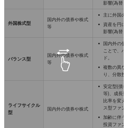
影響(為替リ
主に外国の
国内外の債券や株式
外国株式型
資産を円に
等
影響(為替リ
国内外の債
ことで、バ
国内外の債券や株式
ド。
バランス型
等
複数の異な
り、分散投
安定型(債券
等)、成長型
比率を変え
ライフサイクル
ス型ファン
国内外の債券や株式
型
加齢に伴う
投資ファン