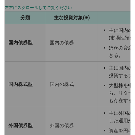
分類
主な投資対象(※)
主に国内の
(市場性預
国内債券型
国内の債券
ほかの資産
きる。
主に国内の
投資するフ
国内株式型
国内の株式
大型株を中
ら、リター
も存在する
主に外国の
した運用が
外国債券型
外国の債券
資産を円に