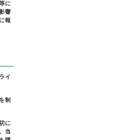
等に
影響
に報
ライ
を制
切に
、当