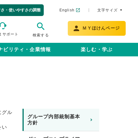
すさ・使いやすさの調整
English
文字サイズ
ＭＹほけんページ
まサポート
検索する
ナビリティ・企業情報
楽しむ・学ぶ
にグル
グループ内部統制基本
方針
をい