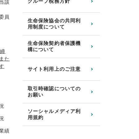
グループ税務方針
当該
委員
生命保険協会の共同利
用制度について
生命保険契約者保護機
構について
取締
また
す
サイト利用上のご注意
取引時確認についての
お願い
況
ソーシャルメディア利
用規約
況
業績