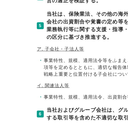
営の適正を検証する。
当社は、保険業法、その他の海
会社の出資割合や覚書の定め等
5
業務執行等に関する支援・指導
の区分に基づき推進する。
ア. 子会社・子法人等
事業特性、規模、適用法令等をふまえ
項等を定めるとともに、適切な報告体
戦略上重要と位置付ける子会社につい
イ. 関連法人等
事業特性、規模、適用法令、出資割合
当社およびグループ会社は、グ
6
する取引等を含めた不適切な取