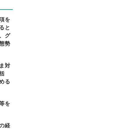
項を
ると
、グ
態勢
ま対
括
める
等を
の経