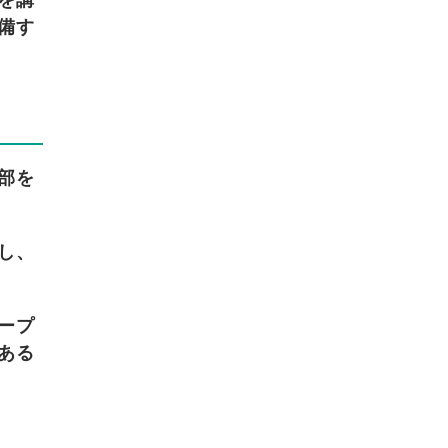
を講
備す
部を
し、
ープ
ある