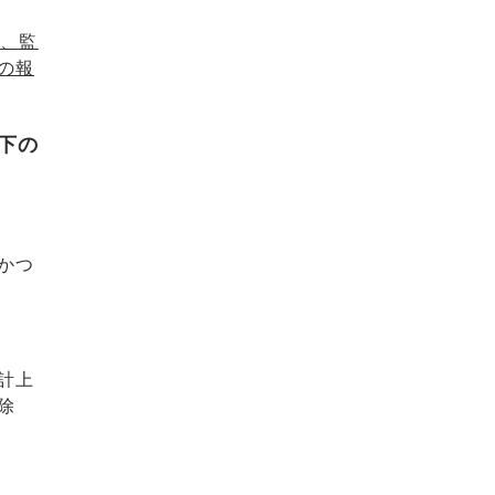
り、監
の報
下の
かつ
計上
除