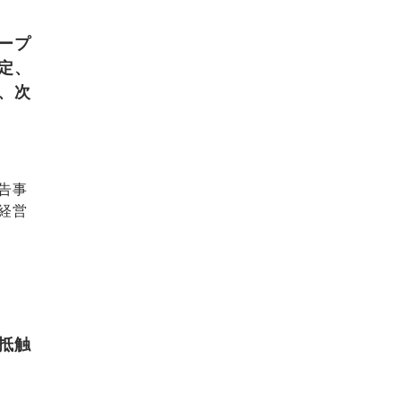
ープ
定、
、次
告事
経営
抵触