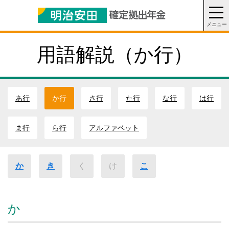
用語解説
（か行）
あ行
か行
さ行
た行
な行
は行
ま行
ら行
アルファベット
か
き
く
け
こ
か