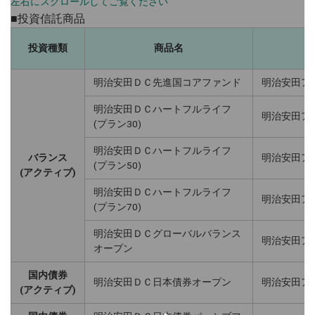
■投資信託商品
投資種類
商品名
明治安田ＤＣ先進国コアファンド
明治安田ア
明治安田ＤＣハートフルライフ
明治安田ア
(プラン30)
明治安田ＤＣハートフルライフ
バランス
明治安田ア
(プラン50)
(アクティブ)
明治安田ＤＣハートフルライフ
明治安田ア
(プラン70)
明治安田ＤＣグローバルバランス
明治安田ア
オープン
国内債券
明治安田ＤＣ日本債券オープン
明治安田ア
(アクティブ)