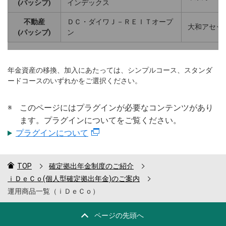
(パッシブ)
インデックス
不動産
ＤＣ・ダイワＪ－ＲＥＩＴオープ
大和アセッ
(パッシブ)
ン
年金資産の移換、加入にあたっては、シンプルコース、スタンダ
ードコースのいずれかをご選択ください。
※
このページにはプラグインが必要なコンテンツがあり
ます。プラグインについてをご覧ください。
プラグインについて
TOP
確定拠出年金制度のご紹介
ｉＤｅＣｏ(個人型確定拠出年金)のご案内
運用商品一覧（ｉＤｅＣｏ）
ページの先頭へ