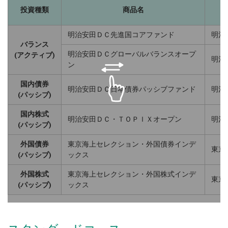
投資種類
商品名
明治安田ＤＣ先進国コアファンド
明治
バランス
明治安田ＤＣグローバルバランスオープ
(アクティブ)
明治
ン
国内債券
明治安田ＤＣ日本債券パッシブファンド
明治
(パッシブ)
国内株式
明治安田ＤＣ・ＴＯＰＩＸオープン
明治
(パッシブ)
外国債券
東京海上セレクション・外国債券インデ
東京
(パッシブ)
ックス
外国株式
東京海上セレクション・外国株式インデ
東京
(パッシブ)
ックス