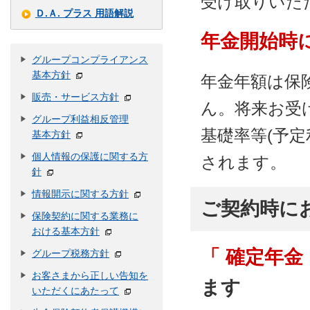
受け取りいた
Ｄ.Ａ. プラス 用語解説
年金開始時
グループコンプライアンス
基本方針
年金年額は保
販売・サービス方針
ん。将来お受
グループ利益相反管理
基礎率等(予
基本方針
個人情報の保護に関する方
されます。
針
情報開示に関する方針
ご契約時に
保険契約に関する業務に
おける基本方針
「 確定年金
グループ税務方針
お客さまから正しい告知を
ます
いただくにあたって