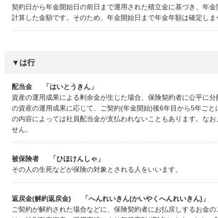
契約日から年金開始日の前日まで運用された積立金に基づき、年金
計算した金額です。そのため、年金開始日まで年金年額は確定しま
▼は行
配当金
「はいとうきん」
資産の運用成果による剰余金が生じた場合、保険契約者に公平に分配
の資産の運用成果に応じて、ご契約(年金開始)後6年目から5年ご
の内容によっては社員配当金が支払われないこともあります。なお
せん。
被保険者
「ひほけんしゃ」
その人の生死などが保険の対象とされる人をいいます。
返戻金(解約返戻金)
「へんれいきん(かいやくへんれいきん)」
ご契約が解約された場合などに、保険契約者にお払戻しするお金の