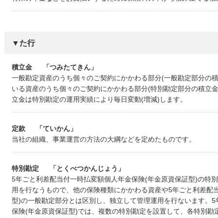
▼た行
積立金
「つみたてきん」
一般勘定資産のうち個々のご契約にかかわる部分(一般勘定部分の積
いる資産のうち個々のご契約にかかわる部分(特別勘定部分の積立金
立金は特別勘定の運用実績により毎日変動(増減)します。
定款
「ていかん」
当社の組織、事業運営の方法の大綱などを定めたものです。
特別勘定
「とくべつかんじょう」
5年ごと利差配当付一時払変額個人年金保険(年金原資保証型)の特
用を行なうもので、他の保険種類にかかわる資産や5年ごと利差配
型)の一般勘定部分とは区別し、独立して管理運用を行ないます。
保険(年金原資保証型)では、複数の特別勘定を設置して、各特別勘