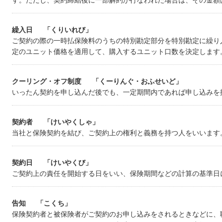
す。ただし、契約締結後に一部解約が行なわれた場合は、その金額
繰入日
「くりいれび」
ご契約の際の一時払保険料のうちの特別勘定部分を特別勘定に繰り
定のユニット価格を適用して、購入するユニット口数を決定します
クーリング・オフ制度
「くーりんぐ・おふせいど」
いったん契約を申し込んだ後でも、一定期間内であれば申し込みを
契約者
「
けいやくしゃ
」
当社と保険契約を結び、ご契約上の権利と義務を持つ人をいいます
契約日
「けいやくび」
ご契約上の責任を開始する日をいい、保険期間などの計算の基準日
告知
「こくち」
保険契約者と被保険者がご契約のお申し込みをされるときなどに、