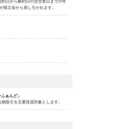
契約日から解約日の翌営業日までの年
除が積立金から差し引かれます。
ーふぁんど」
)先物取引を主要投資対象とします。