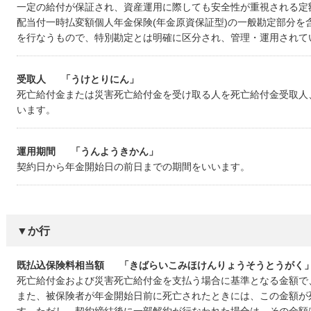
一定の給付が保証され、資産運用に際しても安全性が重視される定
配当付一時払変額個人年金保険(年金原資保証型)の一般勘定部分を
を行なうもので、特別勘定とは明確に区分され、管理・運用されて
受取人
「うけとりにん」
死亡給付金または災害死亡給付金を受け取る人を死亡給付金受取人
います。
運用期間
「うんようきかん」
契約日から年金開始日の前日までの期間をいいます。
▼か行
既払込保険料相当額
「きばらいこみほけんりょうそうとうがく
死亡給付金および災害死亡給付金を支払う場合に基準となる金額で
また、被保険者が年金開始日前に死亡されたときには、この金額が