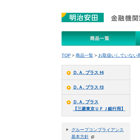
商
TOP
>
商品一覧
>
お取扱いしていない
Ｄ.Ａ. プラス f4
Ｄ.Ａ. プラス f3
Ｄ.Ａ. プラス
【三菱東京ＵＦＪ銀行用】
グループコンプライアンス
基本方針