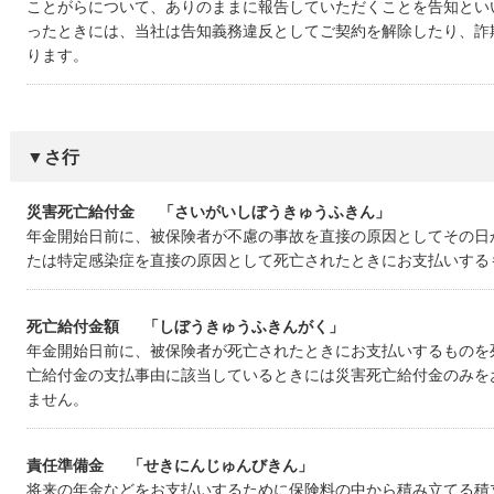
ことがらについて、ありのままに報告していただくことを告知とい
ったときには、当社は告知義務違反としてご契約を解除したり、詐
ります。
▼さ行
災害死亡給付金
「さいがいしぼうきゅうふきん」
年金開始日前に、被保険者が不慮の事故を直接の原因としてその日か
たは特定感染症を直接の原因として死亡されたときにお支払いする
死亡給付金額
「しぼうきゅうふきんがく」
年金開始日前に、被保険者が死亡されたときにお支払いするものを
亡給付金の支払事由に該当しているときには災害死亡給付金のみを
ません。
責任準備金
「せきにんじゅんびきん」
将来の年金などをお支払いするために保険料の中から積み立てる積