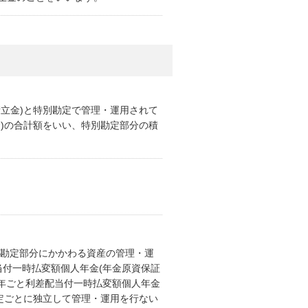
立金)と特別勘定で管理・運用されて
)の合計額をいい、特別勘定部分の積
別勘定部分にかかわる資産の管理・運
当付一時払変額個人年金(年金原資保証
5年ごと利差配当付一時払変額個人年金
定ごとに独立して管理・運用を行ない