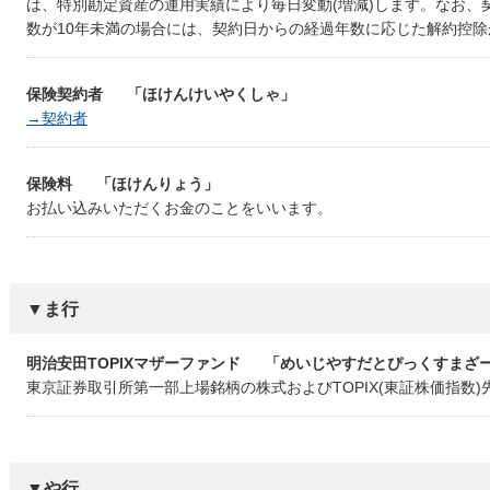
は、特別勘定資産の運用実績により毎日変動(増減)します。なお、
数が10年未満の場合には、契約日からの経過年数に応じた解約控
保険契約者
「ほけんけいやくしゃ」
→契約者
保険料
「ほけんりょう」
お払い込みいただくお金のことをいいます。
▼ま行
明治安田TOPIXマザーファンド
「めいじやすだとぴっくすまざ
東京証券取引所第一部上場銘柄の株式およびTOPIX(東証株価指数
▼や行