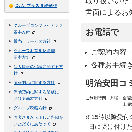
取り扱いいた
Ｄ.Ａ. プラス 用語解説
書面によるお
グループコンプライアンス
お電話で
基本方針
販売・サービス方針
ご契約内容
グループ利益相反管理
基本方針
各種お手続き
個人情報の保護に関する方
針
明治安田コ
情報開示に関する方針
保険契約に関する業務に
ご利用時間：月曜～金曜
おける基本方針
土曜
グループ税務方針
※
15時以降受
お客さまから正しい告知を
いただくにあたって
日に受け付け