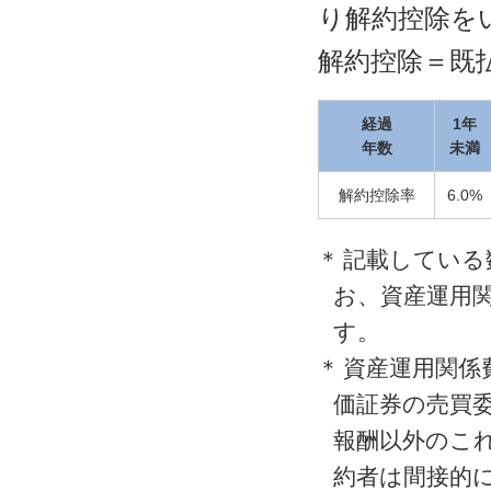
り解約控除を
解約控除＝既
経過
1年
年数
未満
解約控除率
6.0%
＊
記載している
お、資産運用
す。
＊
資産運用関係
価証券の売買
報酬以外のこ
約者は間接的