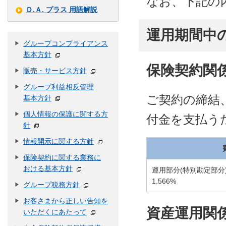
なお、下記の
Ｄ.Ａ. プラス 用語解説
運用期間中
グループコンプライアンス
基本方針
保険契約関
販売・サービス方針
グループ利益相反管理
ご契約の締結
基本方針
個人情報の保護に関する方
付金を支払う
針
情報開示に関する方針
保険契約に関する業務に
おける基本方針
運用部分(特別勘定部分
1.566%
グループ税務方針
お客さまから正しい告知を
資産運用関
いただくにあたって