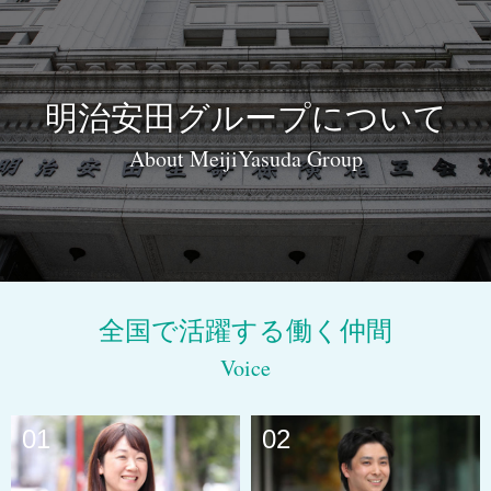
明治安田
グループについて
About MeijiYasuda Group
全国で活躍する働く仲間
Voice
01
02