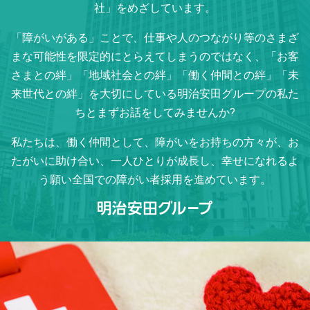
社」をめざしています。
「障がいがある」ことで、
仕事や人のつながり等のさまざ
まな可能性を限定的にとらえてしまうのではなく、
「お客
さまとの絆」「地域社会との絆」「働く仲間との絆」「未
来世代との絆」を大切にしている
明治安田グループの私た
ちとまずお話をしてみませんか?
私たちは、働く仲間として、障がいをお持ちの方々が、
お
たがいに助け合い、一人ひとりが成長し、幸せになれるよ
う願い
全国での障がい者採用を進めています。