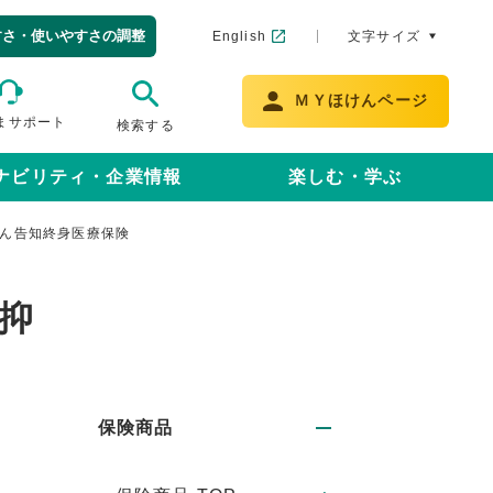
すさ・使いやすさの調整
English
文字サイズ
ＭＹほけんページ
まサポート
検索する
ナビリティ・企業情報
楽しむ・学ぶ
たん告知終身医療保険
抑
保険商品