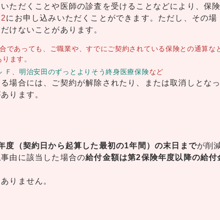
をいただくことや医師の診査を受けることなどにより、保
2
にお申し込みいただくことができます。ただし、その場
ただけないことがあります。
場合であっても、ご職業や、すでにご契約されている保険との通算な
あります。
 Ｆ
、
明治安田のずっとよりそう終身医療保険
など
する場合には、ご契約が解除されたり、または取消しとな
があります。
年度（契約日から起算した最初の1年間）の末日まで
が削
払事由に該当した場合の
給付金額は第2保険年度以降の給付
はありません。