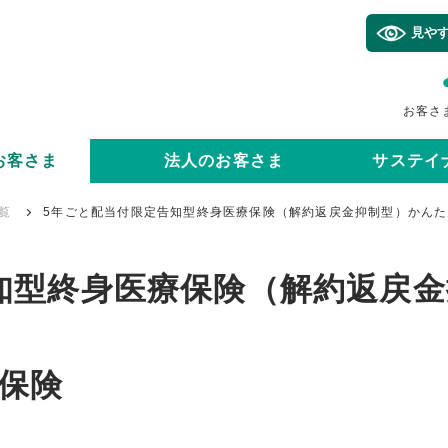
見や
お客さ
お客さま
法人のお客さま
サステイ
覧
5年ごと配当付限定告知型終身医療保険（解約返戻金抑制型）かん
知型終身医療保険（解約返戻金
保険