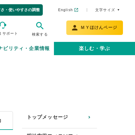
すさ・使いやすさの調整
English
文字サイズ
ＭＹほけんページ
まサポート
検索する
ナビリティ・企業情報
楽しむ・学ぶ
トップメッセージ
動