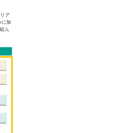
テリア
つに加
組ん