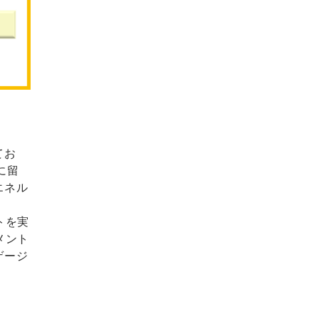
てお
に留
エネル
トを実
メント
ゲージ