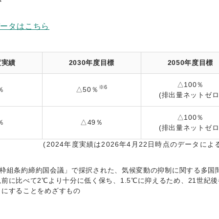
データはこちら
度実績
2030年度目標
2050年度目標
△100％
※6
％
△50％
(排出量ネットゼロ
△100％
％
△49％
(排出量ネットゼロ
(2024年度実績は2026年4月22日時点のデータによ
変動枠組条約締約国会議」で採択された、気候変動の抑制に関する多国
前に比べて2℃より十分に低く保ち、1.5℃に抑えるため、21世紀
ロにすることをめざすもの