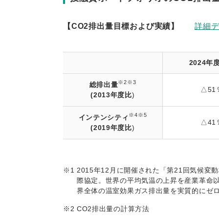
【CO2排出量目標および実績】
詳細
2024年
※2※3
総排出量
△51
(2013年度比
)
※4※5
インテンシティ
△41
(2019年度比
)
※1
2015年12月に開催された「第21回気候
際協定。世界の平均気温の上昇を産業革命以
界全体の温室効果ガス排出量を実質的にゼ
※2
CO2排出量の計算方法