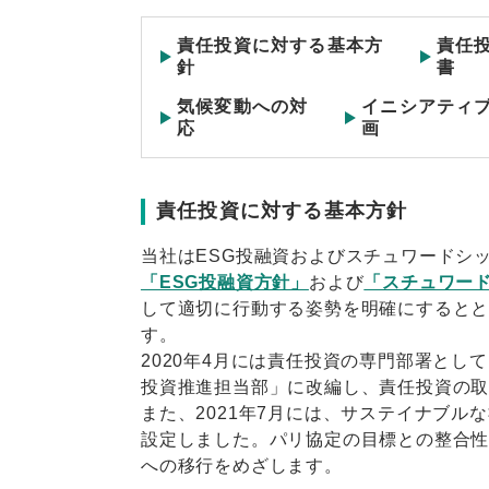
責任投資に対する基本方
責任
針
書
気候変動への対
イニシアティ
応
画
責任投資に対する基本方針
当社はESG投融資およびスチュワードシ
「ESG投融資方針」
および
「スチュワー
して適切に行動する姿勢を明確にすると
す。
2020年4月には責任投資の専門部署とし
投資推進担当部」に改編し、責任投資の
また、2021年7月には、サステイナブル
設定しました。パリ協定の目標との整合
への移行をめざします。