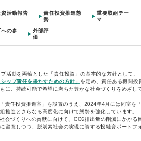
投資活動報告
責任投資推進態
重要取組テー
勢
マ
ブへの参
外部評
価
ップ活動を両輪とした「責任投資」の基本的な方針として、
ドシップ責任を果たすための方針」
を定め、責任ある機関投
ともに、持続可能で希望に満ちた豊かな社会づくりをめざし
て「責任投資推進室」を設置のうえ、2024年4月には同室を
取組推進とさらなる高度化に向けて態勢を強化しています。
な社会づくりへの貢献に向けて、CO2排出量の削減にかかる
性に留意しつつ、脱炭素社会の実現に資する投融資ポートフ