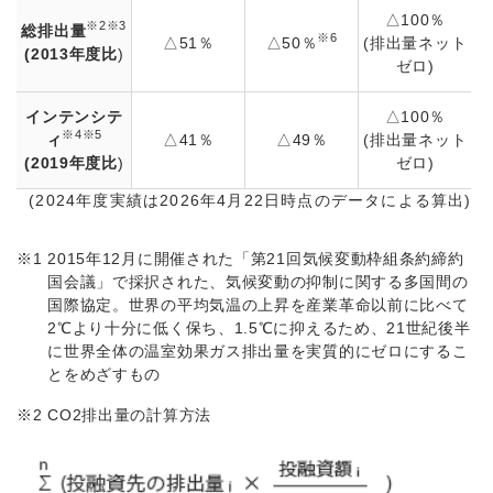
△100％
※2※3
総排出量
※6
△51％
△50％
(排出量ネット
(2013年度比
)
ゼロ)
インテンシテ
△100％
※4※5
ィ
△41％
△49％
(排出量ネット
(2019年度比
)
ゼロ)
(2024年度実績は2026年4月22日時点のデータによる算出)
※1
2015年12月に開催された「第21回気候変動枠組条約締約
国会議」で採択された、気候変動の抑制に関する多国間の
国際協定。世界の平均気温の上昇を産業革命以前に比べて
2℃より十分に低く保ち、1.5℃に抑えるため、21世紀後半
に世界全体の温室効果ガス排出量を実質的にゼロにするこ
とをめざすもの
※2
CO2排出量の計算方法