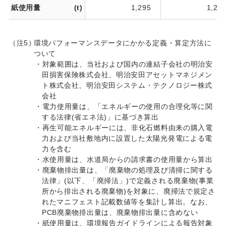
紙使用量
(t)
1,295
1,23
（注5）
環境パフォーマンスデータにかかる定義・算定方法に
ついて
・対象範囲は、当社および国内の連結子会社の明治安
田損害保険株式会社、明治安田アセットマネジメン
ト株式会社、明治安田システム・テクノロジー株式
会社
・電力使用量は、「エネルギーの使用の合理化等に関
する法律(省エネ法)」に基づき算出
・再生可能エネルギーには、非化石燃料由来の購入電
力および当社敷地内に設置した太陽光発電による電
力を含む
・水使用量は、水道局からの請求書の使用量から算出
・廃棄物排出量は、「廃棄物の処理及び清掃に関する
法律」(以下、「廃掃法」)で定義される廃棄物(事業
所から排出される廃棄物)を対象に、廃掃法で規定さ
れたマニフェスト記載数値等を集計し算出。なお、
PCB廃棄物排出量は、廃棄物排出量に含めない
・紙使用量は、環境報告ガイドラインによる報告対象