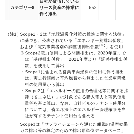
自社が賃借している
カテゴリー8
リース資産の操業に
553
-
-
伴う排出
（注1）
Scope1・2は「地球温暖化対策の推進に関する法律」
に基づき、公表されている「エネルギー別排出係数」
(※)
および「電気事業者別の調整後排出係数
」を使用
※Scope2電力使用による間接排出は、2020年度まで
は「基礎排出係数」、2021年度より「調整後排出係
数」を使用して算出
・Scope1に含まれる営業車両燃料の使用に伴う排出
は、実走行距離と平均燃費から算出した営業車両燃
料の使用量から算出
・Scope2は「エネルギーの使用の合理化等に関する法
律（省エネ法）」の対象である購入電力と蒸気使用
量等を基に算出。なお、自社ビルのテナント使用分
については、省エネ法上のエネルギー管理権限を当
社が有するテナント使用分も含める
Scope3は「サプライチェーンを通じた組織の温室効果
ガス排出等の算定のための排出原単位データベース」