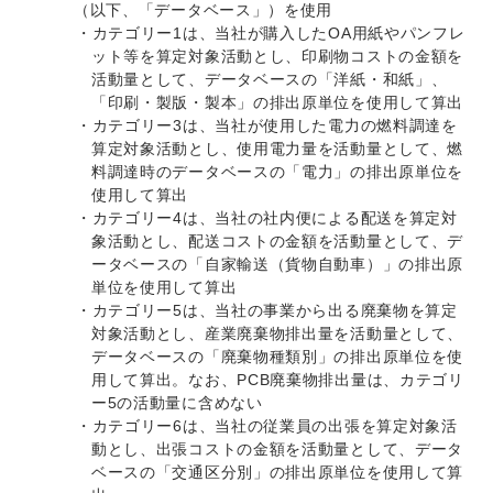
（以下、「データベース」）を使用
・カテゴリー1は、当社が購入したOA用紙やパンフレ
ット等を算定対象活動とし、印刷物コストの金額を
活動量として、データベースの「洋紙・和紙」、
「印刷・製版・製本」の排出原単位を使用して算出
・カテゴリー3は、当社が使用した電力の燃料調達を
算定対象活動とし、使用電力量を活動量として、燃
料調達時のデータベースの「電力」の排出原単位を
使用して算出
・カテゴリー4は、当社の社内便による配送を算定対
象活動とし、配送コストの金額を活動量として、デ
ータベースの「自家輸送（貨物自動車）」の排出原
単位を使用して算出
・カテゴリー5は、当社の事業から出る廃棄物を算定
対象活動とし、産業廃棄物排出量を活動量として、
データベースの「廃棄物種類別」の排出原単位を使
用して算出。なお、PCB廃棄物排出量は、カテゴリ
ー5の活動量に含めない
・カテゴリー6は、当社の従業員の出張を算定対象活
動とし、出張コストの金額を活動量として、データ
ベースの「交通区分別」の排出原単位を使用して算