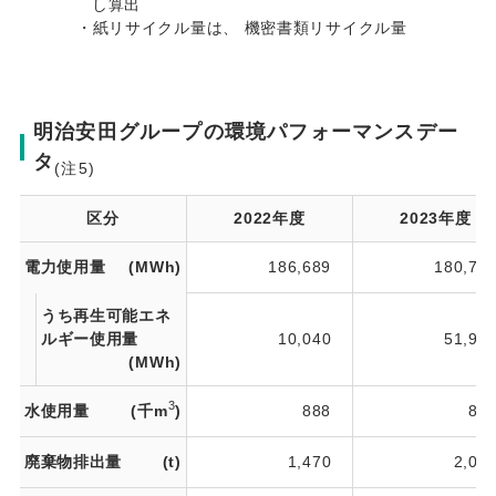
し算出
・紙リサイクル量は、 機密書類リサイクル量
明治安田グループの環境パフォーマンスデー
タ
(注5)
区分
2022年度
2023年度
電力使用量
(MWh)
186,689
180,74
うち再生可能エネ
ルギー使用量
10,040
51,96
(MWh)
3
水使用量
(千m
)
888
85
廃棄物排出量
(t)
1,470
2,03