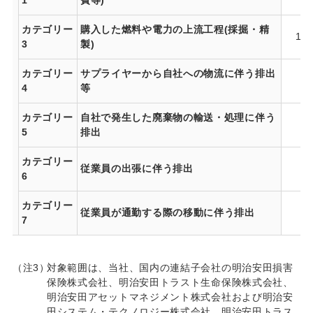
1
費等)
カテゴリー
購入した燃料や電力の上流工程(採掘・精
11,
3
製)
カテゴリー
サプライヤーから自社への物流に伴う排出
9,
4
等
カテゴリー
自社で発生した廃棄物の輸送・処理に伴う
5
排出
カテゴリー
従業員の出張に伴う排出
1,
6
カテゴリー
従業員が通勤する際の移動に伴う排出
2,
7
（注3）
対象範囲は、当社、国内の連結子会社の明治安田損害
保険株式会社、明治安田トラスト生命保険株式会社、
明治安田アセットマネジメント株式会社および明治安
田システム・テクノロジー株式会社。明治安田トラス