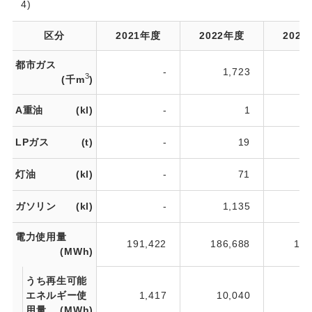
4)
区分
2021年度
2022年度
202
都市ガス
-
1,723
1
3
(千m
)
A重油
(kl)
-
1
LPガス
(t)
-
19
灯油
(kl)
-
71
ガソリン
(kl)
-
1,135
1
電力使用量
191,422
186,688
179
(MWh)
うち再生可能
エネルギー使
1,417
10,040
51
用量
(MWh)