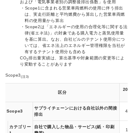
および「電気事業者別の調整後排出係数」を使用
・Scope1に含まれる営業車両燃料の使用に伴う排出
は、実走行距離と平均燃費から算出した営業車両燃
料の使用量から算出
・Scope2は「エネルギーの使用の合理化等に関する法
律(省エネ法)」の対象である購入電力と蒸気使用量
を基に算出。なお、自社ビルのテナント使用分につ
いては、省エネ法上のエネルギー管理権限を当社が
有するテナント使用分も含める
CO
排出量実績は、算出基準や対象範囲の変更等によ
2
り変動することがあります
Scope3
(注3)
202
区分
度
サプライチェーンにおける自社以外の間接
Scope3
45,
排出
カテゴリー
自社で購入した物品・サービス(紙・印刷
17,