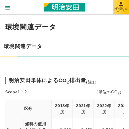
環境関連データ
環境関連データ
明治安田単体によるCO
排出量
2
(注1)
Scope1・2
（単位:t-CO
）
2
2013年
2021年
2022年
202
区分
度
度
度
度
燃料の使用