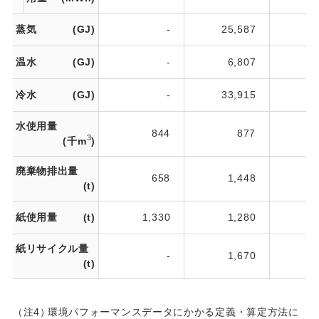
蒸気
(GJ)
-
25,587
26
温水
(GJ)
-
6,807
6
冷水
(GJ)
-
33,915
33
水使用量
844
877
3
(千m
)
廃棄物排出量
658
1,448
2
(t)
紙使用量
(t)
1,330
1,280
1
紙リサイクル量
-
1,670
1
(t)
（注4）
環境パフォーマンスデータにかかる定義・算定方法に