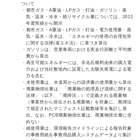
ついて
・都市ガス・A重油・LPガス・灯油・ガソリン・蒸
気・温水・冷水・紙リサイクル量については、2022
年度実績から開示
・都市ガス・A重油・LPガス・灯油・電力使用量・蒸
気・温水・冷水は、「エネルギーの使用の合理化等
に関する法律(省エネ法)」に基づき算出
・ガソリンは、営業車両における実走行距離と平均燃
費から算出
・再生可能エネルギーには、非化石燃料由来の購入電
力および当社敷地内に設置した太陽光発電による電
力を含む
・水使用量は、水道局からの請求書の使用量から算出
・廃棄物排出量は、「廃棄物の処理及び清掃に関する
法律」（以下、「廃掃法」）で定義される廃棄物
（事業所から排出される廃棄物）を対象に、廃掃法
で規定されたマニフェスト記載数値等を集計し算
出。なお、PCB廃棄物排出量は、廃棄物排出量に含
めない
・紙使用量は、環境報告ガイドラインによる報告対象
の事務用紙を事務用品購入システムデータより集計