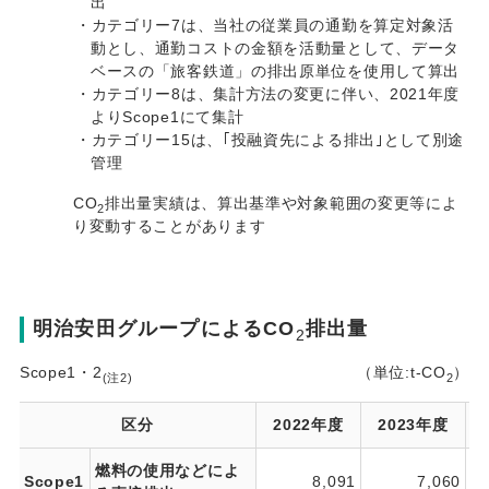
出
・カテゴリー7は、当社の従業員の通勤を算定対象活
動とし、通勤コストの金額を活動量として、データ
ベースの「旅客鉄道」の排出原単位を使用して算出
・カテゴリー8は、集計方法の変更に伴い、2021年度
よりScope1にて集計
・カテゴリー15は、｢投融資先による排出｣として別途
管理
CO
排出量実績は、算出基準や対象範囲の変更等によ
2
り変動することがあります
明治安田グループによるCO
排出量
2
Scope1・2
（単位:t-CO
）
(注2)
2
区分
2022年度
2023年度
燃料の使用などによ
Scope1
8,091
7,060