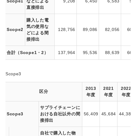
Scope1
などによる
9,208
6,450
6,583
5,
直接排出
購入した電
気の使用な
Scope2
128,756
89,086
82,056
60,
どによる間
接排出
合計（Scope1・2）
137,964
95,536
88,639
66,
Scope3
2013
2021
2022
区分
年度
年度
年度
サプライチェーンに
Scope3
おける自社以外の間
56,409
45,684
44,389
接排出
自社で購入した物