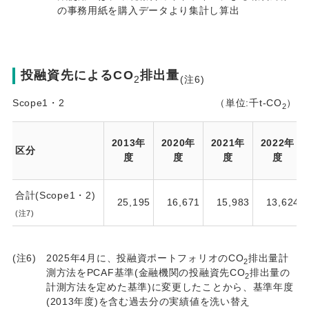
の事務用紙を購入データより集計し算出
投融資先によるCO
排出量
2
(注6)
Scope1・2
（単位:千t-CO
）
2
2013年
2020年
2021年
2022年
区分
度
度
度
度
合計(Scope1・2)
25,195
16,671
15,983
13,624
(注7)
(注6)
2025年4月に、投融資ポートフォリオのCO
排出量計
2
測方法をPCAF基準(金融機関の投融資先CO
排出量の
2
計測方法を定めた基準)に変更したことから、基準年度
(2013年度)を含む過去分の実績値を洗い替え