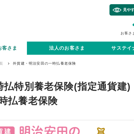
見や
お客さ
お客さま
法人のお客さま
サステイ
覧
外貨建・明治安田の一時払養老保険
時払特別養老保険(指定通貨建)
時払養老保険