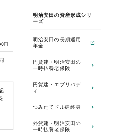
明治安田の資産形成シリ
ーズ
明治安田の長期運用
80円
年金
同一
円貨建・明治安田の
一時払養老保険
円貨建・エブリバデ
記
ィ
を
つみたてドル建終身
外貨建・明治安田の
一時払養老保険