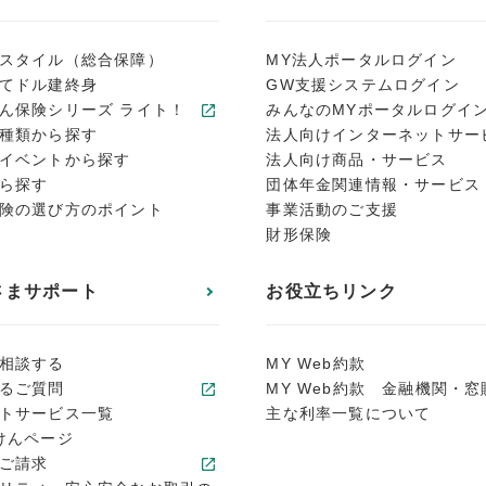
スタイル（総合保障）
MY法人ポータルログイン
てドル建終身
GW支援システムログイン
ん保険シリーズ ライト！
みんなのMYポータルログイ
種類から探す
法人向けインターネットサー
イベントから探す
法人向け商品・サービス
ら探す
団体年金関連情報・サービス
険の選び方のポイント
事業活動のご支援
財形保険
さまサポート
お役立ちリンク
相談する
MY Web約款
るご質問
MY Web約款 金融機関・窓
トサービス一覧
主な利率一覧について
けんページ
ご請求