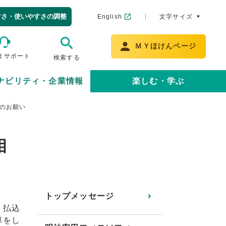
すさ・使いやすさの調整
English
文字サイズ
ＭＹほけんページ
まサポート
検索する
ナビリティ・企業情報
楽しむ・学ぶ
のお願い
相
トップメッセージ
、払込
算をし