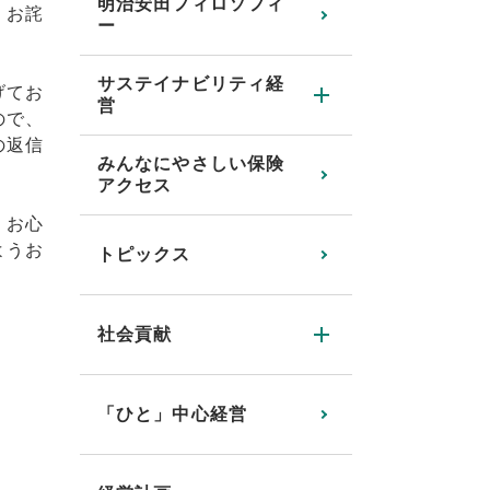
明治安田フィロソフィ
くお詫
ー
サステイナビリティ経
げてお
営
ので、
の返信
みんなにやさしい保険
アクセス
、お心
ようお
トピックス
社会貢献
「ひと」中心経営