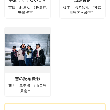
手放したくない日々
放課後jk
吉田 彩夏様 （長野県
榎本 穂乃歌様 （神奈
安曇野市）
川県茅ケ崎市）
雪の記念撮影
藤井 孝美様 （山口県
周南市）