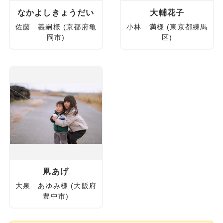
なかよしきょうだい
大輔花子
佐藤 義嗣様 (京都府亀
小林 満様 (東京都練馬
岡市)
区)
凧あげ
大泉 あゆみ様 (大阪府
豊中市)