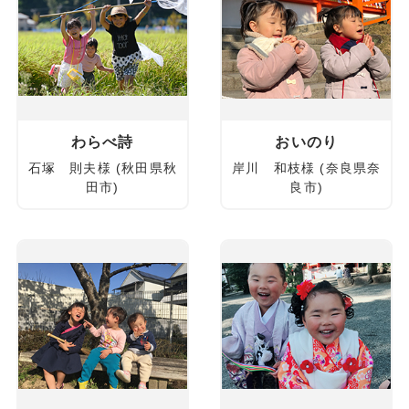
わらべ詩
おいのり
石塚 則夫様 (秋田県秋
岸川 和枝様 (奈良県奈
田市)
良市)