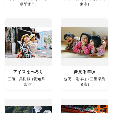
県平塚市)
東市)
アイスをぺろり
夢見る年頃
三須 美樹様 (愛知県一
森岡 剛洋様 (三重県桑
宮市)
名市)