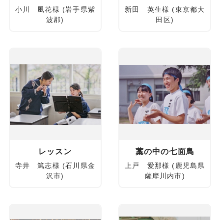
小川 風花様 (岩手県紫
新田 英生様 (東京都大
波郡)
田区)
レッスン
藁の中の七面鳥
寺井 篤志様 (石川県金
上戸 愛那様 (鹿児島県
沢市)
薩摩川内市)