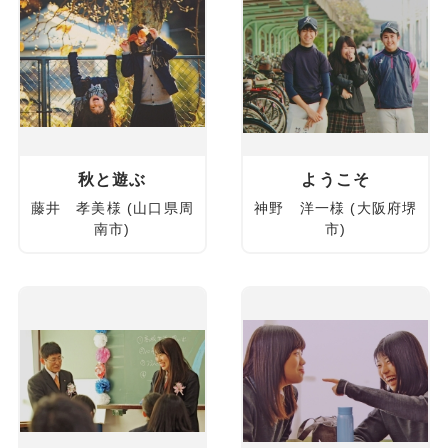
秋と遊ぶ
ようこそ
藤井 孝美様 (山口県周
神野 洋一様 (大阪府堺
南市)
市)