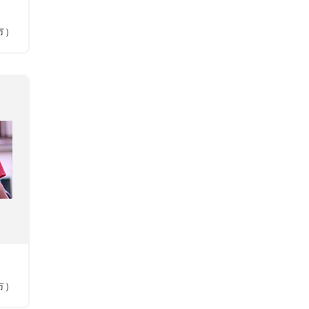
市）
．
市）