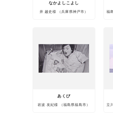
なかよしこよし
井 越史様 （兵庫県神戸市）
福
あくび
岩波 友紀様 （福島県福島市）
立