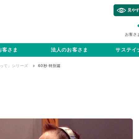
見や
お客さ
お客さま
法人のお客さま
サステイ
って」シリーズ
60秒 特別篇