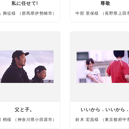
私に任せて!
尊敬
島 興征様 （群馬県伊勢崎市）
中部 里保様 （長野県上田
父と子。
いいから．いいから
川 梢様 （神奈川県小田原市）
鈴木 宏昌様 （東京都府中