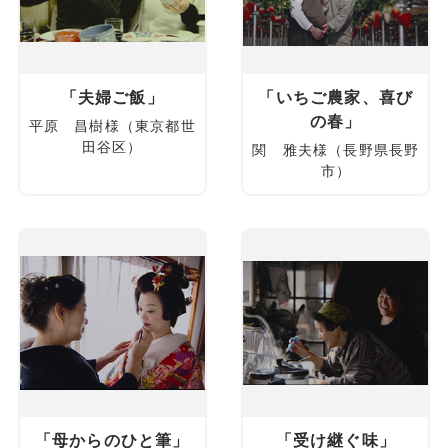
「夫婦ご飯」
「いちご農家、喜び
の春」
平原 昌樹様（東京都世
田谷区）
関 雅夫様（長野県長野
市）
「母からのひと筆」
「受け継ぐ味」