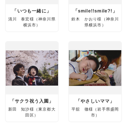
「いつも一緒に」
「smile!!smile?!」
清川 泰宏様（神奈川県
鈴木 かおり様（神奈川
横浜市）
県横浜市）
「サクラ祝う入園」
「やさしいママ」
新田 知沙様（東京都大
平舘 徹様（岩手県盛岡
田区）
市）