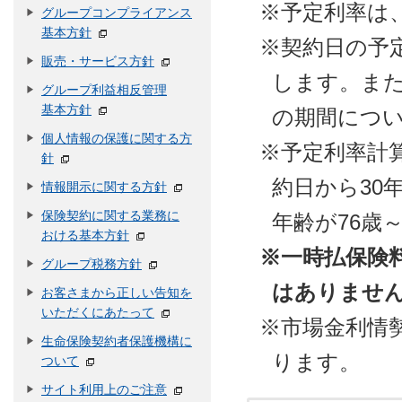
※
予定利率は
グループコンプライアンス
基本方針
※
契約日の予
販売・サービス方針
します。ま
グループ利益相反管理
基本方針
の期間につ
個人情報の保護に関する方
※
予定利率計
針
約日から30年
情報開示に関する方針
保険契約に関する業務に
年齢が76歳
おける基本方針
※一時払保険
グループ税務方針
はありませ
お客さまから正しい告知を
いただくにあたって
※
市場金利情
生命保険契約者保護機構に
ります。
ついて
サイト利用上のご注意