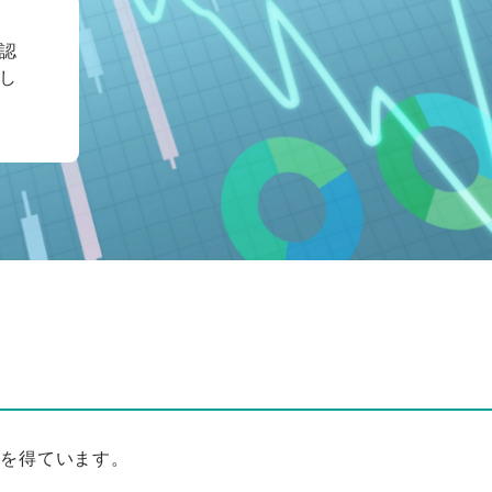
認
し
価を得ています。