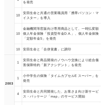
を発売
安田生命と共通の営業職員用「携帯パソコン・マ
10
イスター」を導入
金融機関等窓販向け専用商品として、一時払変額
10
個人年金保険「投資型年金D.A.」、個人年金保険
「定額年金S」を発売
10
安田生命と「合併覚書」に調印
安田生命と商品開発のノウハウ交換により総合傷
1
害保障特約「新アクシデント」を発売
小中学生の保険「タイムカプセルE スーパー」を
1
発売
2003
安田生命と共同開発した、お客さま向け新サービ
4
ス・パッケージ「map」のサービス開始