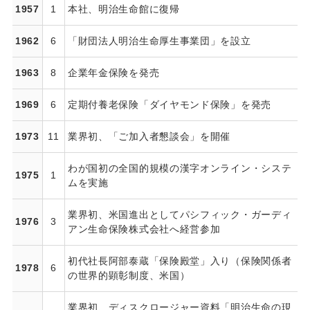
1957
1
本社、明治生命館に復帰
1962
6
「財団法人明治生命厚生事業団」を設立
1963
8
企業年金保険を発売
1969
6
定期付養老保険「ダイヤモンド保険」を発売
1973
11
業界初、「ご加入者懇談会」を開催
わが国初の全国的規模の漢字オンライン・システ
1975
1
ムを実施
業界初、米国進出としてパシフィック・ガーディ
1976
3
アン生命保険株式会社へ経営参加
初代社長阿部泰蔵「保険殿堂」入り（保険関係者
1978
6
の世界的顕彰制度、米国）
業界初、ディスクロージャー資料「明治生命の現