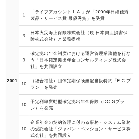
「ライフアカウント L.A.」が「2000年日経優秀
1
製品・サービス賞 最優秀賞」を受賞
日本火災海上保険株式会社（現 日本興亜損害保
3
険株式会社）と業務提携
確定拠出年金制度における運営管理業務他を行な
3
う「日本確定拠出年金コンサルティング株式会
社」を共同設立
2001
（総合福祉）団体定期保険無配当扱特約「E.C.プ
10
ラン」を発売
予定利率変動型確定拠出年金保険（DC-Gプラ
10
ン）を発売
企業年金の契約管理に係わる事務・システム業務
10
の受託会社「ジャパン・ペンション・サービス株
式会社」を共同設立