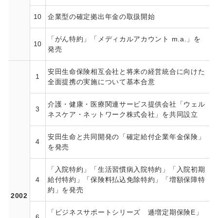
10
企業型の確定拠出年金の取扱開始
「がん特約」「メディカルアカウント m.a.」を
10
発売
安田生命保険相互会社と将来の経営統合に向けた
1
全面提携の実施について基本合意
介護・健康・医療関連サービス提供会社「ウェル
3
ネスケア・ネットワーク株式会社」を共同設立
安田生命と共同開発の「確定給付企業年金保険」
4
を発売
「入院特約」「生活習慣病入院特約」「入院初期
4
給付特約」「保険料払込免除特約」「増額保障特
約」を発売
2002
「ビジネスサポートシリーズ 逓増定期保険E」
6