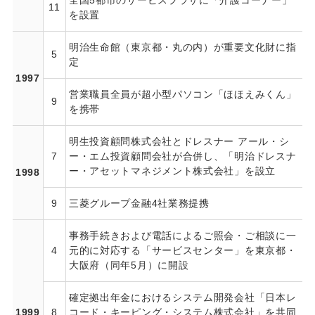
全国5都市のサービスプラザに「介護コーナー」
11
を設置
明治生命館（東京都・丸の内）が重要文化財に指
5
定
1997
営業職員全員が超小型パソコン「ほほえみくん」
9
を携帯
明生投資顧問株式会社とドレスナー アール・シ
7
ー・エム投資顧問会社が合併し、「明治ドレスナ
ー・アセットマネジメント株式会社」を設立
1998
9
三菱グループ金融4社業務提携
事務手続きおよび電話によるご照会・ご相談に一
4
元的に対応する「サービスセンター」を東京都・
大阪府（同年5月）に開設
確定拠出年金におけるシステム開発会社「日本レ
1999
8
コード・キーピング・システム株式会社」を共同