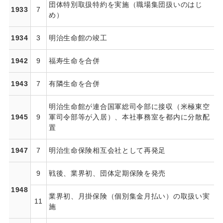
団体特別取扱特約を実施（職場集団扱いのはじ
1933
7
め）
1934
3
明治生命館の竣工
1942
9
福寿生命を合併
1943
7
有隣生命を合併
明治生命館が連合国軍総司令部に接収（米極東空
1945
9
軍司令部等が入居）、本社事務室を都内に分散配
置
1947
7
明治生命保険相互会社として再発足
9
戦後、業界初、団体定期保険を発売
1948
業界初、月掛保険（個別集金月払い）の取扱い実
11
施