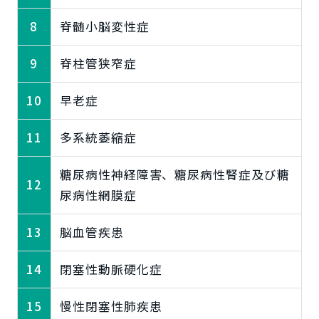
8
脊髄小脳変性症
9
脊柱管狭窄症
10
早老症
11
多系統萎縮症
糖尿病性神経障害、糖尿病性腎症及び糖
12
尿病性網膜症
13
脳血管疾患
14
閉塞性動脈硬化症
15
慢性閉塞性肺疾患