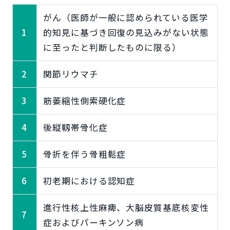
がん（医師が一般に認められている医学
1
的知見に基づき回復の見込みがない状態
に至ったと判断したものに限る）
2
関節リウマチ
3
筋萎縮性側索硬化症
4
後縦靱帯骨化症
5
骨折を伴う骨粗鬆症
6
初老期における認知症
進行性核上性麻痺、大脳皮質基底核変性
7
症およびパーキンソン病