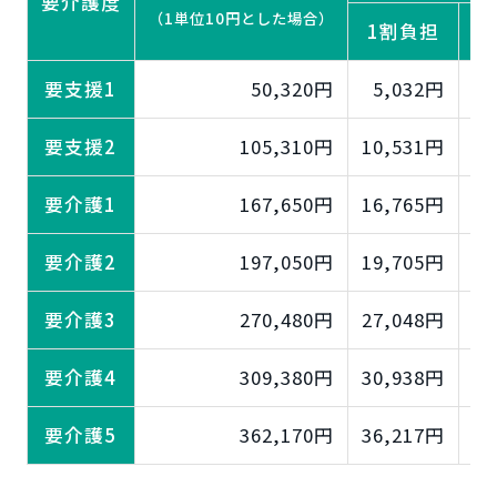
要介護度
（1単位10円とした場合）
1割負担
2
要支援1
50,320円
5,032円
10
要支援2
105,310円
10,531円
21
要介護1
167,650円
16,765円
33
要介護2
197,050円
19,705円
39
要介護3
270,480円
27,048円
54
要介護4
309,380円
30,938円
61
要介護5
362,170円
36,217円
72