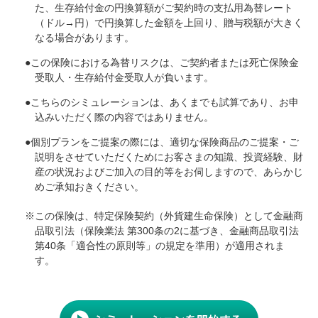
た、生存給付金の円換算額がご契約時の支払用為替レート
（ドル→円）で円換算した金額を上回り、贈与税額が大きく
なる場合があります。
●
この保険における為替リスクは、ご契約者または死亡保険金
受取人・生存給付金受取人が負います。
●
こちらのシミュレーションは、あくまでも試算であり、お申
込みいただく際の内容ではありません。
●
個別プランをご提案の際には、適切な保険商品のご提案・ご
説明をさせていただくためにお客さまの知識、投資経験、財
産の状況およびご加入の目的等をお伺しますので、あらかじ
めご承知おきください。
※
この保険は、特定保険契約（外貨建生命保険）として金融商
品取引法（保険業法 第300条の2に基づき、金融商品取引法
第40条「適合性の原則等」の規定を準用）が適用されま
す。