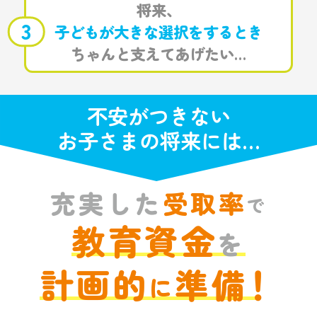
将来、
3
子どもが大きな選択をするとき
ちゃんと支えてあげたい…
不安がつきない
お子さまの将来には…
充実した
受取率
で
教育資金
を
計画的
準備
！
に