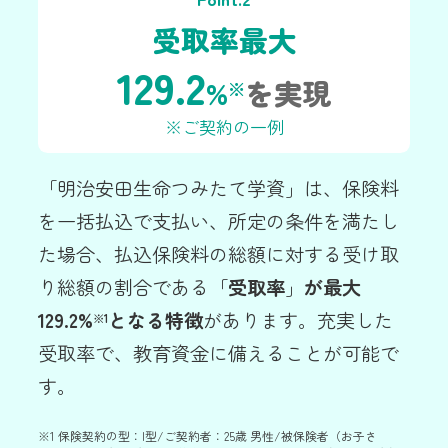
受取率最大
129.2
%
を実現
※
※ご契約の一例
「明治安田生命つみたて学資」は、保険料
を一括払込で支払い、所定の条件を満たし
た場合、払込保険料の総額に対する受け取
り総額の割合である「
受取率
」
が最大
129.2%
となる特徴
があります。充実した
※1
受取率で、教育資金に備えることが可能で
す。
※1
保険契約の型：I型/ご契約者：25歳 男性/被保険者（お子さ