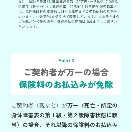
ま）：0歳/21歳満期/基準保険金額：70万円/一括払込（10歳払
込満了（新年掛））/保険料率：2025年11月1日現在 ※受取率と
は、払込保険料の累計額に対する満期までの受取総額の割合を
いいます。小数第2位を切り捨て表示しています。 ※お子さまの
ご年齢が0～2歳の場合、保険料払込期間は10歳までもご選択い
ただけます。
Point.3
ご契約者が万一の場合
保険料のお払込みが免除
ご契約者（親など）が
万一（死亡・所定の
身体障害表の第１級・第２級障害状態に該
当）の場合、それ以降の保険料のお払込み