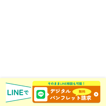
※1
保険会社によって異なります。
※2
保険契約の型：I型/ご契約者：25歳 男性/被保険者（お子さま）：0
歳/21歳満期/基準保険金額：70万円/一括払込（10歳払込満了（新年
掛））/保険料率：2025年11月1日現在
※
受取率とは、払込保険料の累計額に対する満期までの受取総額の割合を
いいます。小数第2位を切り捨て表示しています。