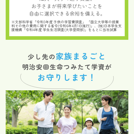
お子さまが将来学びたいことを
自由に選択できる余裕を備える。
※文部科学省「令和3年度 子供の学習費調査」 「国立大学等の授業
料その他の費用に関する省令(令和6年4月1日施行)」、(独)日本学生支
援機構「令和4年度 学生生活調査(大学昼間部)」をもとに当社試算
家族まるごと
少し先の
明治安田生命つみたて学資が
お守りします！