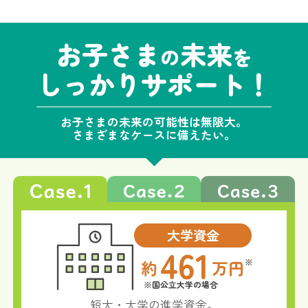
お子さま
未来
の
を
しっかりサポート！
お子さま
の
未来の可能性は無限大。
さまざまなケースに備えたい。
大学資金
461
約
万円
※
※国公立大学の場合
短大・大学の進学資金。