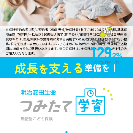
※保険契約の型：I型/ご契約者：25歳 男性/被保険者（お子さま）：0歳/21歳満期/基準保
険金額：70万円/一括払込（10歳払込満了（新年掛））/保険料率：2025年11月1日現在 ※
受取率とは、払込保険料の累計額に対する満期までの受取総額の割合をいいます。小数
受取率は最大
129
第2位を切り捨て表示しています。 ※お子さまのご年齢が0～2歳の場合、保険料払込期
間は10歳までもご選択いただけます。 ※この保険は、被保険者おひとりにつき1件のみ
.2%
ご加入いただけます。
成長
支える
※ご契約の一例
を
準備を！