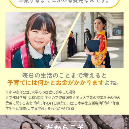
卒業するまでにかかる費用なんです。
毎日の生活のことまで考えると
子育てには何かとお金がかかります
よね。
※小中高は公立、大学のみ国立に進学した場合
※文部科学省「令和3年度 子供の学習費調査」「国立大学等の授業料その他の
費用に関する省令(令和6年4月1日施行)」、(独)日本学生支援機構「令和4年度
学生生活調査(大学昼間部)」をもとに当社試算
だからこそ