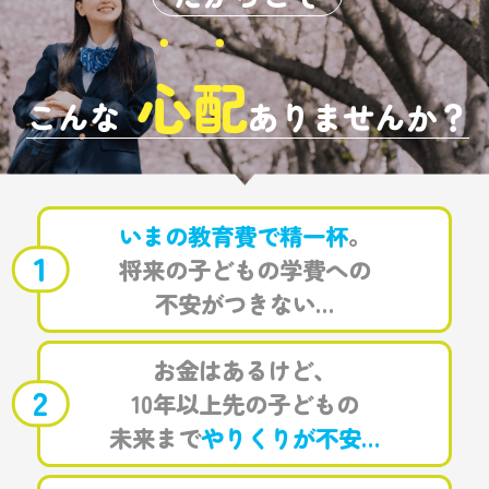
・
・
心
配
こんな
ありませんか？
いまの教育費で精一杯
。
1
将来の子どもの学費への
不安がつきない…
お金はあるけど、
2
10年以上先の子どもの
未来まで
やりくりが不安…