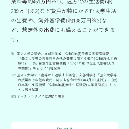
業料等約461万円※1)、遠方での生活費(約
239万円※2)など費用が特にかさむ大学生活
の出費や、海外留学費(約138万円※3)な
ど、想定外の出費にも備えることができま
す。
※1
国立大学の場合、文部科学省「令和3年度 子供の学習費調査」
「国立大学等の授業料その他の費用に関する省令(令和6年4月1日
施行)」、(独)日本学生支援機構「令和4年度 学生生活調査(大学
昼間部)」をもとに当社試算
※2
国公立大学で下宿等から通学する場合、文部科学省「国立大学等
の授業料その他の費用に関する省令(令和6年4月1日施行)」、(独)
日本学生支援機構「令和4年度 学生生活調査(大学昼間部)」をも
とに当社試算
※3
オーストラリアに12週間の場合
Point.2