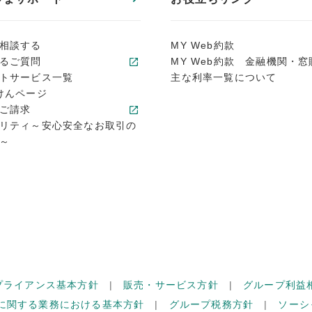
相談する
MY Web約款
るご質問
MY Web約款 金融機関・窓
トサービス一覧
主な利率一覧について
けんページ
ご請求
リティ～安心安全なお取引の
～
プライアンス基本方針
販売・サービス方針
グループ利益
に関する業務における基本方針
グループ税務方針
ソーシ