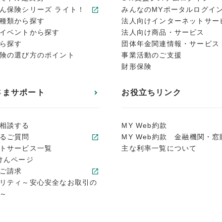
ん保険シリーズ ライト！
みんなのMYポータルログイ
種類から探す
法人向けインターネットサー
イベントから探す
法人向け商品・サービス
ら探す
団体年金関連情報・サービス
険の選び方のポイント
事業活動のご支援
財形保険
さまサポート
お役立ちリンク
相談する
MY Web約款
るご質問
MY Web約款 金融機関・窓
トサービス一覧
主な利率一覧について
けんページ
ご請求
リティ～安心安全なお取引の
～