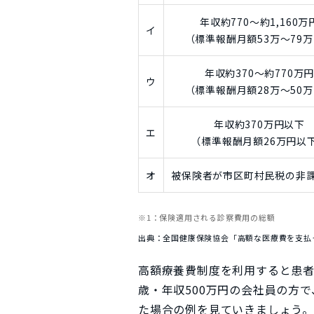
年収約770～約1,160万
イ
（標準報酬月額53万〜79
年収約370～約770万
ウ
（標準報酬月額28万〜50
年収約370万円以下
エ
（標準報酬月額26万円以
オ
被保険者が市区町村民税の非
※1：保険適用される診察費用の総額
出典：全国健康保険協会「高額な医療費を支払
高額療養費制度を利用すると患者
歳・年収500万円の会社員の方
た場合の例を見ていきましょう。