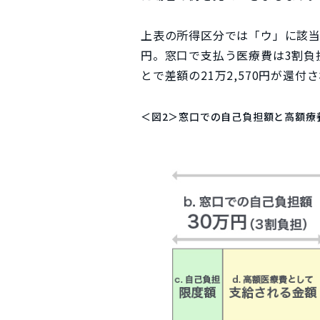
上表の所得区分では「ウ」に該当
円。窓口で支払う医療費は3割負
とで差額の21万2,570円が還付
＜図2＞窓口での自己負担額と高額療