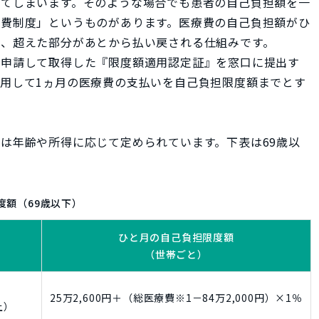
してしまいます。そのような場合でも患者の自己負担額を一
養費制度」というものがあります。医療費の自己負担額がひ
合、超えた部分があとから払い戻される仕組みです。
に申請して取得した『限度額適用認定証』を窓口に提出す
用して1ヵ月の医療費の支払いを自己負担限度額までとす
は年齢や所得に応じて定められています。下表は69歳以
度額（69歳以下）
ひと月の自己負担限度額
（世帯ごと）
25万2,600円＋（総医療費※1－84万2,000円）×1％
上）