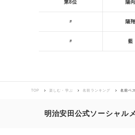
第8位
陽
〃
陽
〃
藍
TOP
楽しむ・学ぶ
名前ランキング
名前ベス
明治安田公式ソーシャル