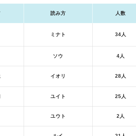
前
読み方
人数
ミナト
34人
ソウ
4人
織
イオリ
28人
翔
ユイト
25人
ユウト
2人
生
ルイ
21人