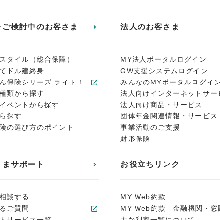
をご検討中のお客さま
法人のお客さま
スタイル（総合保障）
MY法人ポータルログイン
てドル建終身
GW支援システムログイン
ん保険シリーズ ライト！
みんなのMYポータルログイ
種類から探す
法人向けインターネットサー
イベントから探す
法人向け商品・サービス
ら探す
団体年金関連情報・サービス
険の選び方のポイント
事業活動のご支援
財形保険
さまサポート
お役立ちリンク
相談する
MY Web約款
るご質問
MY Web約款 金融機関・窓
トサービス一覧
主な利率一覧について