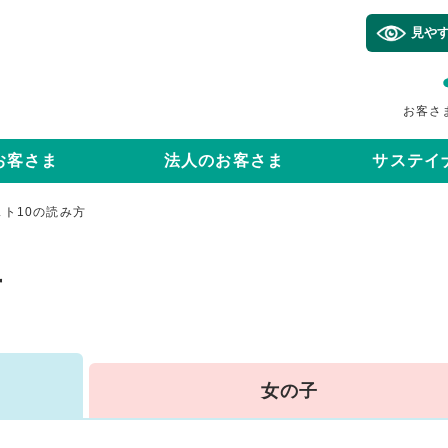
見や
お客さ
お客さま
法人のお客さま
サステイ
ト10の読み方
方
女の子