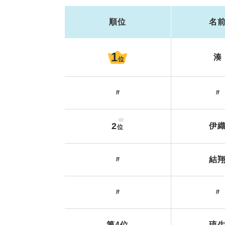
順位
名
1
湊
位
〃
〃
2
伊
位
〃
結
〃
〃
第4位
琉