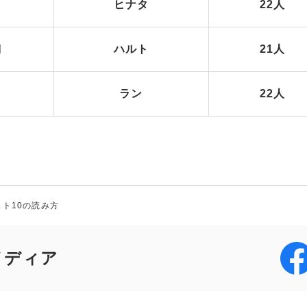
向
ヒナタ
22人
翔
ハルト
21人
ラン
22人
ト10の読み方
メディア