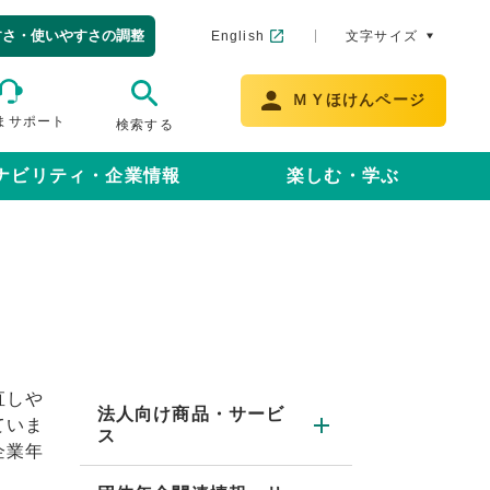
すさ・使いやすさの調整
English
文字サイズ
ＭＹほけんページ
まサポート
検索する
ナビリティ・企業情報
楽しむ・学ぶ
直しや
法人向け商品・サービ
ていま
ス
企業年