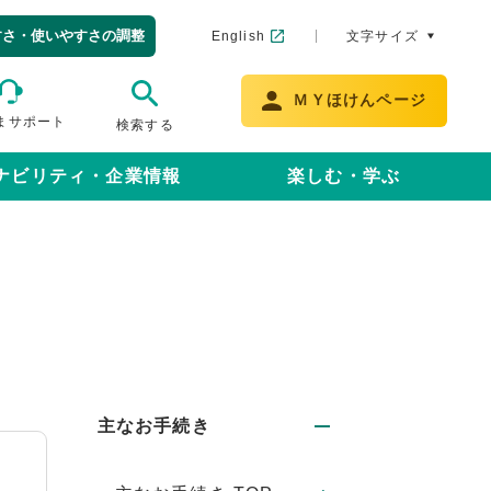
すさ・使いやすさの調整
English
文字サイズ
ＭＹほけんページ
まサポート
検索する
ナビリティ・企業情報
楽しむ・学ぶ
主なお手続き