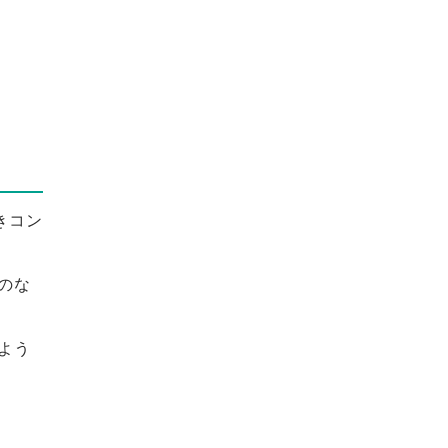
きコン
のな
よう