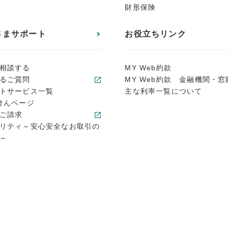
財形保険
さまサポート
お役立ちリンク
相談する
MY Web約款
るご質問
MY Web約款 金融機関・窓
トサービス一覧
主な利率一覧について
けんページ
ご請求
リティ～安心安全なお取引の
～