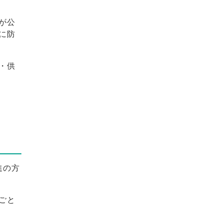
が公
に防
・供
進の方
ごと