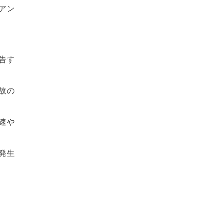
アン
告す
故の
速や
発生