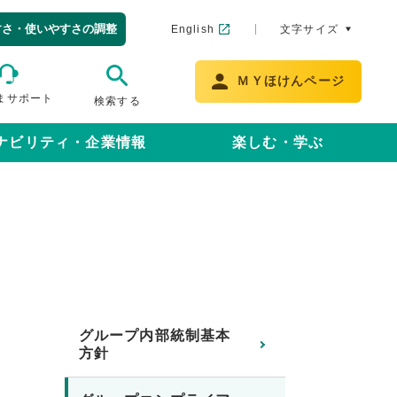
すさ・使いやすさの調整
English
文字サイズ
ＭＹほけんページ
まサポート
検索する
ナビリティ・企業情報
楽しむ・学ぶ
グループ内部統制基本
方針