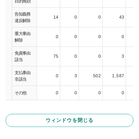
目的無効
告知義務
14
0
0
43
違反解除
重大事由
0
0
0
0
解除
免責事由
75
0
0
3
該当
支払事由
0
3
502
1,587
2
非該当
その他
0
0
0
0
ウィンドウを閉じる