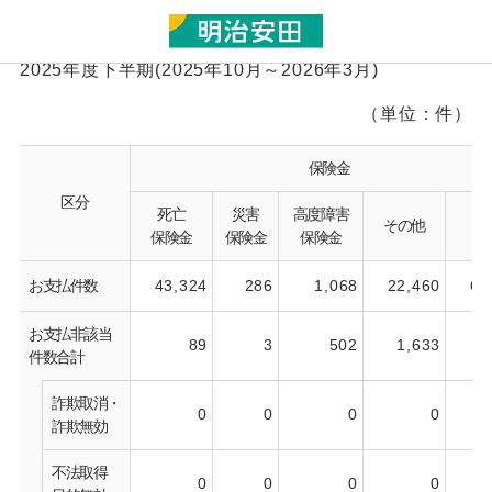
2025年度下半期(2025年10月～2026年3月)
（単位：件）
保険金
区分
死亡
災害
高度障害
その他
合
保険金
保険金
保険金
お支払件数
43,324
286
1,068
22,460
67
お支払非該当
89
3
502
1,633
2
件数合計
詐欺取消・
0
0
0
0
詐欺無効
不法取得
0
0
0
0