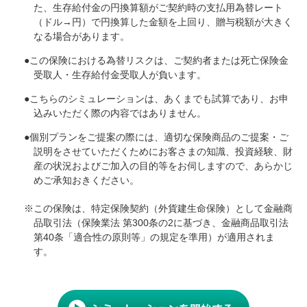
た、生存給付金の円換算額がご契約時の支払用為替レート
（ドル→円）で円換算した金額を上回り、贈与税額が大きく
なる場合があります。
●
この保険における為替リスクは、ご契約者または死亡保険金
受取人・生存給付金受取人が負います。
●
こちらのシミュレーションは、あくまでも試算であり、お申
込みいただく際の内容ではありません。
●
個別プランをご提案の際には、適切な保険商品のご提案・ご
説明をさせていただくためにお客さまの知識、投資経験、財
産の状況およびご加入の目的等をお伺しますので、あらかじ
めご承知おきください。
※
この保険は、特定保険契約（外貨建生命保険）として金融商
品取引法（保険業法 第300条の2に基づき、金融商品取引法
第40条「適合性の原則等」の規定を準用）が適用されま
す。