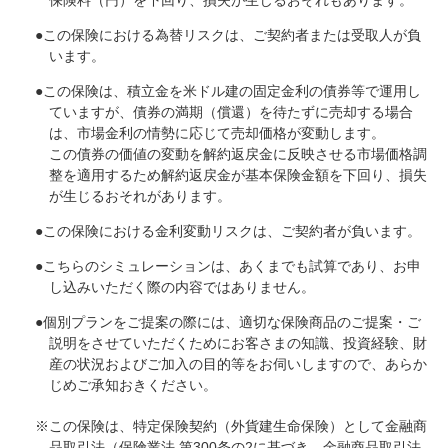
●
この保険における為替リスクは、ご契約者または受取人が負
います。
●
この保険は、積立金を米ドル建の固定金利の債券等で運用し
ていますが、債券の満期（償還）を待たずに売却する場合
は、市場金利の情勢に応じて売却価格が変動します。
この債券の価値の変動を解約返戻金に反映させる市場価格調
整を適用するため解約返戻金が基本保険金額を下回り、損失
が生じるおそれがあります。
●
この保険における金利変動リスクは、ご契約者が負います。
●
こちらのシミュレーションは、あくまでも試算であり、お申
し込みいただく際の内容ではありません。
●
個別プランをご提案の際には、適切な保険商品のご提案・ご
説明をさせていただくためにお客さまの知識、投資経験、財
産の状況およびご加入の目的等をお伺いしますので、あらか
じめご承知おきください。
※
この保険は、特定保険契約（外貨建生命保険）として金融商
品取引法（保険業法 第300条の2に基づき、金融商品取引法