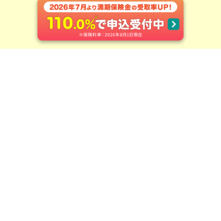
特に重要なお知らせ（注意喚起情報）
ご契約のしおり 約款
▶︎特に重要なお知らせ（注意喚起情報） ご契約のしおり 約款
・当ページは、「ご案内ブックレット」の補助資料であり、支払事由や制限事項のすべてを
記載したものではありません。保険商品をご検討・ご契約いただく際には、「ご案内ブック
レット」を必ずご確認ください
・お申込みの際、ご契約者や被保険者に健康状態や職業などについて告知をしていただく商
品があります。告知いただく内容についてはこちらをご確認ください。
募Ⅱ2600424ダイマ推
Copyright ©Meiji Yasuda Life Insurance Company ALL Rights Reserved.