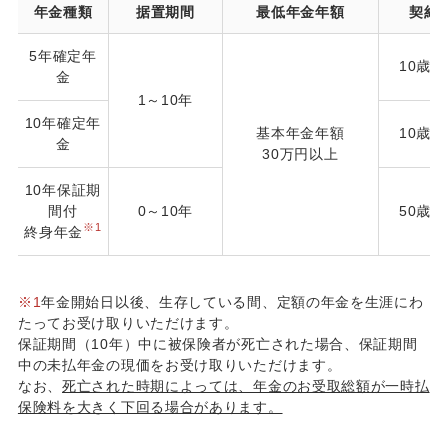
年金種類
据置期間
最低年金年額
契約
5年確定年
10歳～
金
1～10年
10年確定年
基本年金年額
10歳～
金
30万円以上
10年保証期
間付
0～10年
50歳～
※1
終身年金
※1
年金開始日以後、生存している間、定額の年金を生涯にわ
たってお受け取りいただけます。
保証期間（10年）中に被保険者が死亡された場合、保証期間
中の未払年金の現価をお受け取りいただけます。
なお、
死亡された時期によっては、年金のお受取総額が一時払
保険料を大きく下回る場合があります。